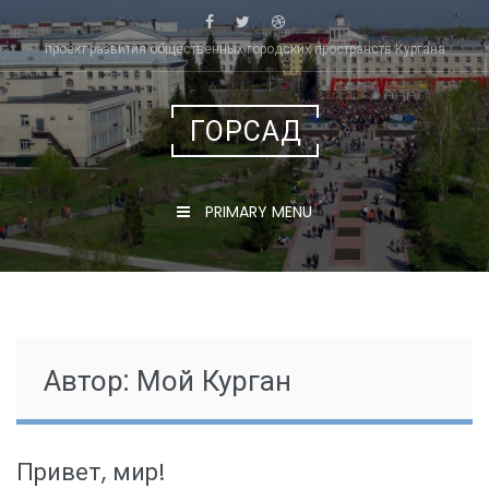
Skip
to
проект развития общественных городских пространств Кургана
content
ГОРСАД
PRIMARY MENU
Автор:
Мой Курган
Привет, мир!